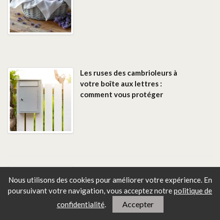
Les ruses des cambrioleurs à
votre boîte aux lettres :
comment vous protéger
En janvier, les travaux essentiels
Nous utilisons des cookies pour améliorer votre expérience. En
au potager et au verger
poursuivant votre navigation, vous
acceptez notre
politique de
Accepter
confidentialité
.