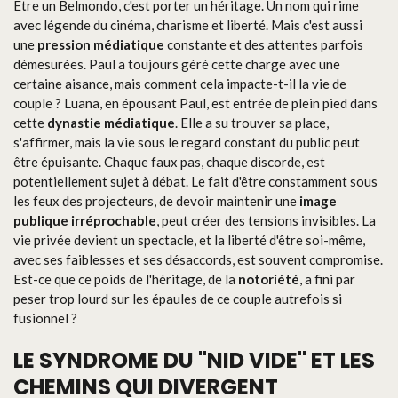
Être un Belmondo, c'est porter un héritage. Un nom qui rime
avec légende du cinéma, charisme et liberté. Mais c'est aussi
une
pression médiatique
constante et des attentes parfois
démesurées. Paul a toujours géré cette charge avec une
certaine aisance, mais comment cela impacte-t-il la vie de
couple ? Luana, en épousant Paul, est entrée de plein pied dans
cette
dynastie médiatique
. Elle a su trouver sa place,
s'affirmer, mais la vie sous le regard constant du public peut
être épuisante. Chaque faux pas, chaque discorde, est
potentiellement sujet à débat. Le fait d'être constamment sous
les feux des projecteurs, de devoir maintenir une
image
publique irréprochable
, peut créer des tensions invisibles. La
vie privée devient un spectacle, et la liberté d'être soi-même,
avec ses faiblesses et ses désaccords, est souvent compromise.
Est-ce que ce poids de l'héritage, de la
notoriété
, a fini par
peser trop lourd sur les épaules de ce couple autrefois si
fusionnel ?
LE SYNDROME DU "NID VIDE" ET LES
CHEMINS QUI DIVERGENT