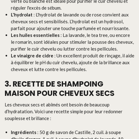
verte ou blanche est idéale pour purifier le cuir chevelu et
réguler l'excès de sébum.
L'hydrolat
: L'hydrolat de lavande ou de rose convient aux
cheveux secs et sensibilisés. L’hydrolat est un hydrosol,
parfait pour ajouter une touche parfumée et nourrissante.
Les huiles essentielles
: La lavande, le tea tree, ou encore
le romarin, sont idéales pour stimuler la pousse des cheveux,
purifier le cuir chevelu ou lutter contre les pellicules.
Le vinaigre de cidre
: Un excellent produit de rinçage, il aide
à équilibrer le pH du cuir chevelu, ajoute de la brillance aux
cheveux et lutte contre les pellicules.
3. RECETTE DE SHAMPOING
MAISON POUR CHEVEUX SECS
Les cheveux secs et abîmés ont besoin de beaucoup
d’hydratation. Voici une recette simple pour leur redonner
souplesse et brillance :
Ingrédients
: 50 g de savon de Castille, 2 cuil. à soupe
d'huile d'argan, 1 cuil. à soupe d'hydrolat de lavande, 10