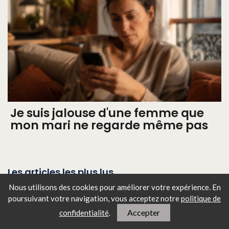
Je suis jalouse d'une femme que
mon mari ne regarde même pas
Les articles les plus lus
Nous utilisons des cookies pour améliorer votre expérience. En
poursuivant votre navigation, vous
acceptez notre
politique de
Comment soigner un bouton
d'acné sans qu'il laisse de
Accepter
confidentialité
.
cicatrice ?