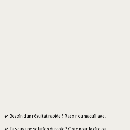
✔️ Besoin d’un résultat rapide ? Rasoir ou maquillage.
✔️ Tu veux une solution durable ? Opte pour la cire ou