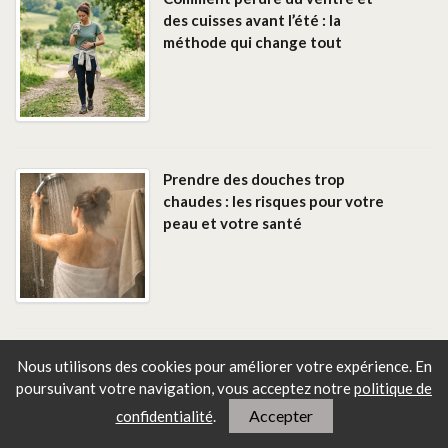
des cuisses avant l’été : la
méthode qui change tout
Prendre des douches trop
chaudes : les risques pour votre
peau et votre santé
Comment épiler vos sourcils à la
Nous utilisons des cookies pour améliorer votre expérience. En
maison selon la forme de votre
poursuivant votre navigation, vous
acceptez notre
politique de
visage
Accepter
confidentialité
.