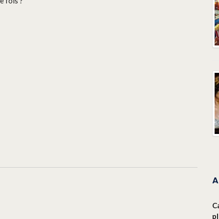
e fois ?
A
C
p