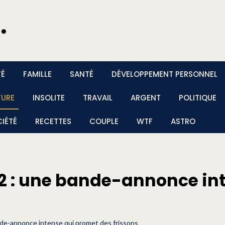
TÉ
FAMILLE
SANTÉ
DÉVELOPPEMENT PERSONNEL
TURE
INSOLITE
TRAVAIL
ARGENT
POLITIQUE
IÉTÉ
RECETTES
COUPLE
WTF
ASTRO
2 : une bande-annonce in
de-annonce intense qui promet des frissons