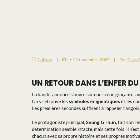
Culture
|
Le 27 novembre 2024
|
Par
Claud
UN RETOUR DANS L’ENFER DU
La bande-annonce s’ouvre sur une scène glaçante, ave
On y retrouve les
symboles énigmatiques
et les co
Les premières secondes suffisent à rappeler l’angois
Le protagoniste principal,
Seong Gi-hun
, fait son 
détermination semble intacte, mais cette fois, il n’e
chacun avec sa propre histoire et ses propres motivat