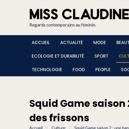
Regards contemporains au féminin.
ACCUEIL
ACTUALITÉ
MODE
BEAU
ECOLOGIE ET DURABILITÉ
SPORT
CUL
TECHNOLOGIE
FOOD
PEOPLE
SOC
Squid Game saison 
des frissons
Accueil
/
Culture
/
Squid Game saison 2 : une ban