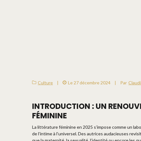
Culture
|
Le 27 décembre 2024
|
Par
Claud
INTRODUCTION : UN RENOUV
FÉMININE
La littérature féminine en 2025 s’impose comme un labor
de l’intime à l’universel. Des autrices audacieuses rev
que la maternité, la sexualité, l’identité ou encore les q