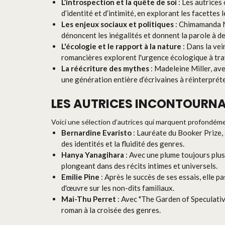
L’introspection et la quête de soi
: Les autrices
d’identité et d’intimité, en explorant les facettes
Les enjeux sociaux et politiques
: Chimamanda N
dénoncent les inégalités et donnent la parole à de
L'écologie et le rapport à la nature
: Dans la ve
romancières explorent l'urgence écologique à trav
La réécriture des mythes
: Madeleine Miller, av
une génération entière d’écrivaines à réinterpréte
LES AUTRICES INCONTOURNA
Voici une sélection d’autrices qui marquent profondéme
Bernardine Evaristo
: Lauréate du Booker Prize, 
des identités et la fluidité des genres.
Hanya Yanagihara
: Avec une plume toujours plus 
plongeant dans des récits intimes et universels.
Emilie Pine
: Après le succès de ses essais, elle 
d'œuvre sur les non-dits familiaux.
Mai-Thu Perret
: Avec "The Garden of Speculative
roman à la croisée des genres.