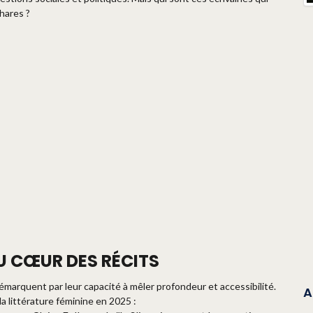
hares ?
U CŒUR DES RÉCITS
marquent par leur capacité à mêler profondeur et accessibilité.
A
 littérature féminine en 2025 :