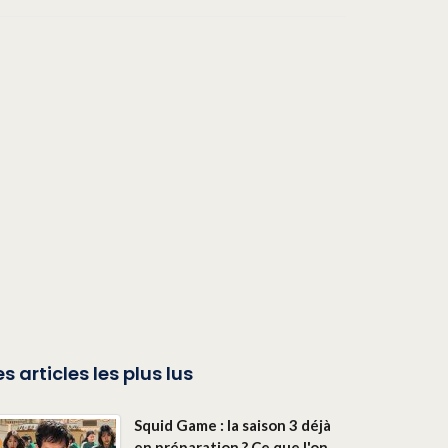
es articles les plus lus
Squid Game : la saison 3 déjà
en préparation ? Ce que l'on