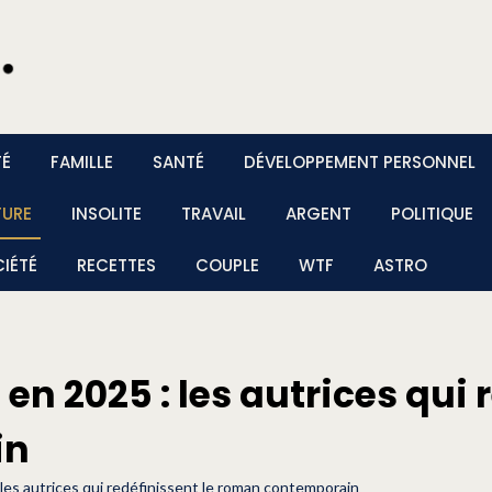
TÉ
FAMILLE
SANTÉ
DÉVELOPPEMENT PERSONNEL
TURE
INSOLITE
TRAVAIL
ARGENT
POLITIQUE
IÉTÉ
RECETTES
COUPLE
WTF
ASTRO
en 2025 : les autrices qui 
in
 les autrices qui redéfinissent le roman contemporain