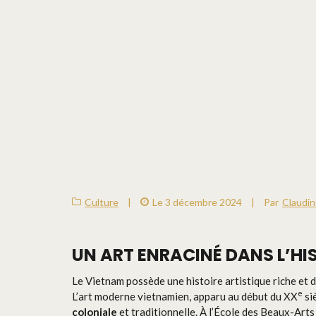
Culture
|
Le 3 décembre 2024
|
Par
Claudi
UN ART ENRACINÉ DANS L’HIS
Le Vietnam possède une histoire artistique riche et di
e
L’art moderne vietnamien, apparu au début du XX
si
coloniale
et traditionnelle. À l’École des Beaux-Art