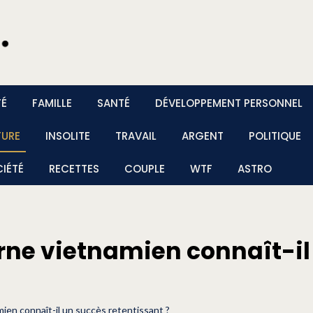
TÉ
FAMILLE
SANTÉ
DÉVELOPPEMENT PERSONNEL
TURE
INSOLITE
TRAVAIL
ARGENT
POLITIQUE
IÉTÉ
RECETTES
COUPLE
WTF
ASTRO
rne vietnamien connaît-il
ien connaît-il un succès retentissant ?