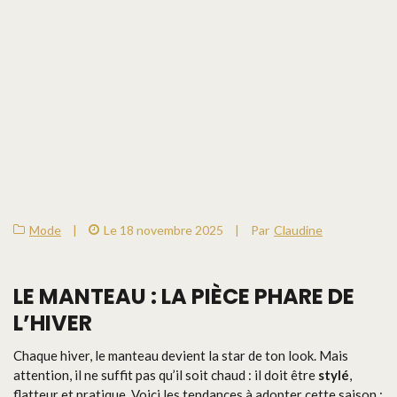
Mode
|
Le 18 novembre 2025
|
Par
Claudine
LE MANTEAU : LA PIÈCE PHARE DE
L’HIVER
Chaque hiver, le manteau devient la star de ton look. Mais
attention, il ne suffit pas qu’il soit chaud : il doit être
stylé
,
flatteur et pratique. Voici les tendances à adopter cette saison :