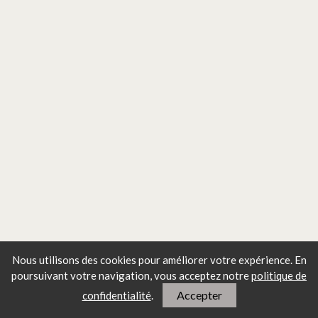
Les articles les plus lus
Nous utilisons des cookies pour améliorer votre expérience. En
poursuivant votre navigation, vous
acceptez notre
politique de
Capsule wardrobe : 33 fringues
Accepter
confidentialité
.
pour n'avoir jamais rien à se
mettre