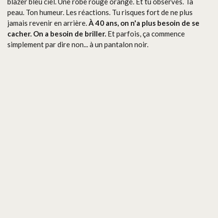
blazer bleu ciel. Une robe rouge orangé. Et tu observes. Ta
peau. Ton humeur. Les réactions. Tu risques fort de ne plus
jamais revenir en arrière.
À 40 ans, on n'a plus besoin de se
cacher. On a besoin de briller.
Et parfois, ça commence
simplement par dire non... à un pantalon noir.