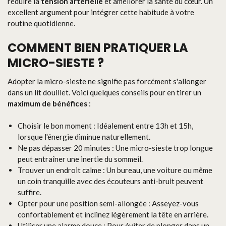
réduire la
tension artérielle
et améliorer la santé du cœur. Un
excellent argument pour intégrer cette habitude à votre
routine quotidienne.
COMMENT BIEN PRATIQUER LA
MICRO-SIESTE ?
Adopter la micro-sieste ne signifie pas forcément s'allonger
dans un lit douillet. Voici quelques conseils pour en tirer un
maximum de bénéfices
:
Choisir le bon moment : Idéalement entre 13h et 15h,
lorsque l'énergie diminue naturellement.
Ne pas dépasser 20 minutes : Une micro-sieste trop longue
peut entraîner une inertie du sommeil.
Trouver un endroit calme : Un bureau, une voiture ou même
un coin tranquille avec des écouteurs anti-bruit peuvent
suffire.
Opter pour une position semi-allongée : Asseyez-vous
confortablement et inclinez légèrement la tête en arrière.
Utiliser une alarme douce : Pour éviter de plonger dans un