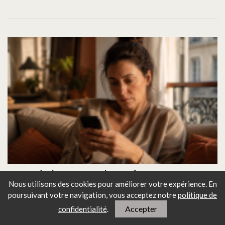
Je suis jalouse d'une femme que
Nous utilisons des cookies pour améliorer votre expérience. En
mon mari ne regarde même pas
poursuivant votre navigation, vous
acceptez notre
politique de
Accepter
confidentialité
.