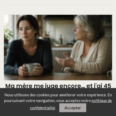
Ma mère me juge encore… et j'ai 45
ans : ce lien qui ne guérit pas
Nous utilisons des cookies pour améliorer votre expérience. En
poursuivant votre navigation, vous
acceptez notre
politique de
Accepter
confidentialité
.