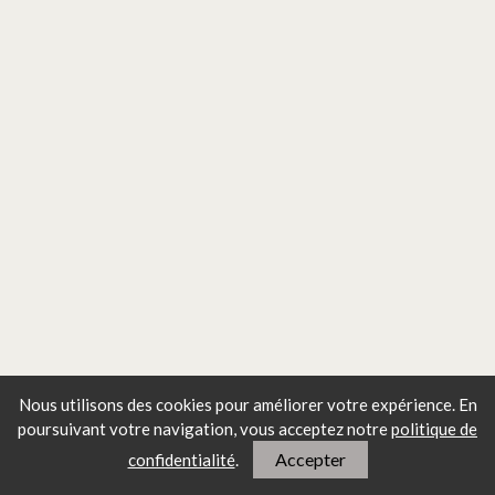
Nous utilisons des cookies pour améliorer votre expérience. En
Les articles les plus lus
poursuivant votre navigation, vous
acceptez notre
politique de
Accepter
confidentialité
.
Pourquoi le Mont Saint-Michel