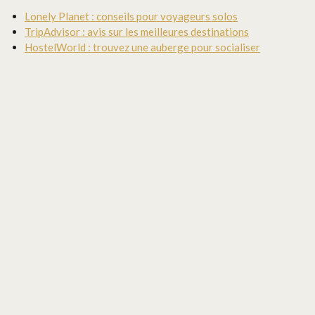
Lonely Planet : conseils pour voyageurs solos
TripAdvisor : avis sur les meilleures destinations
HostelWorld : trouvez une auberge pour socialiser