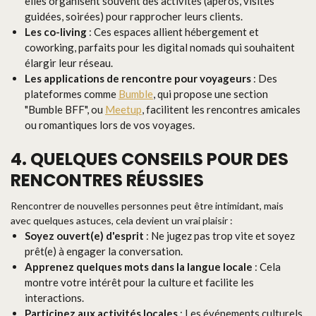
elles organisent souvent des activités (apéros, visites
guidées, soirées) pour rapprocher leurs clients.
Les co-living
: Ces espaces allient hébergement et
coworking, parfaits pour les digital nomads qui souhaitent
élargir leur réseau.
Les applications de rencontre pour voyageurs
: Des
plateformes comme
Bumble
, qui propose une section
"Bumble BFF", ou
Meetup
, facilitent les rencontres amicales
ou romantiques lors de vos voyages.
4. QUELQUES CONSEILS POUR DES
RENCONTRES RÉUSSIES
Rencontrer de nouvelles personnes peut être intimidant, mais
avec quelques astuces, cela devient un vrai plaisir :
Soyez ouvert(e) d'esprit
: Ne jugez pas trop vite et soyez
prêt(e) à engager la conversation.
Apprenez quelques mots dans la langue locale
: Cela
montre votre intérêt pour la culture et facilite les
interactions.
Participez aux activités locales
: Les événements culturels,