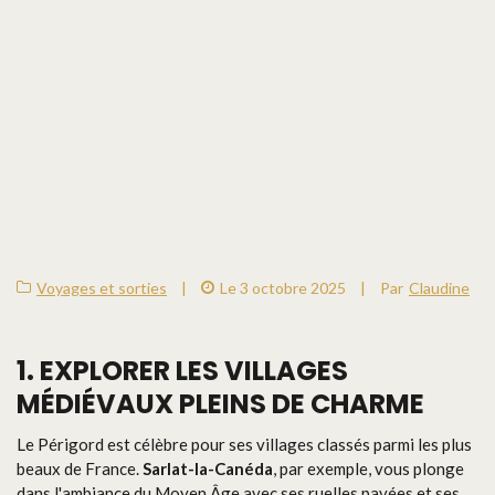
Voyages et sorties
|
Le 3 octobre 2025
|
Par
Claudine
1. EXPLORER LES VILLAGES
MÉDIÉVAUX PLEINS DE CHARME
Le Périgord est célèbre pour ses villages classés parmi les plus
beaux de France.
Sarlat-la-Canéda
, par exemple, vous plonge
dans l'ambiance du Moyen Âge avec ses ruelles pavées et ses