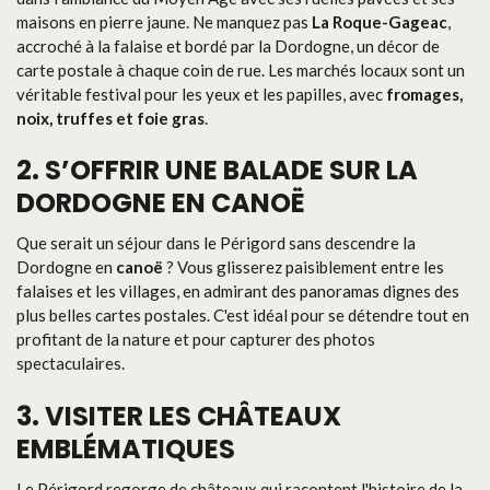
maisons en pierre jaune. Ne manquez pas
La Roque-Gageac
,
accroché à la falaise et bordé par la Dordogne, un décor de
carte postale à chaque coin de rue. Les marchés locaux sont un
véritable festival pour les yeux et les papilles, avec
fromages,
noix, truffes et foie gras
.
2. S’OFFRIR UNE BALADE SUR LA
DORDOGNE EN CANOË
Que serait un séjour dans le Périgord sans descendre la
Dordogne en
canoë
? Vous glisserez paisiblement entre les
falaises et les villages, en admirant des panoramas dignes des
plus belles cartes postales. C'est idéal pour se détendre tout en
profitant de la nature et pour capturer des photos
spectaculaires.
3. VISITER LES CHÂTEAUX
EMBLÉMATIQUES
Le Périgord regorge de châteaux qui racontent l'histoire de la