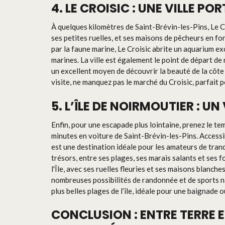
4. LE CROISIC : UNE VILLE P
À quelques kilomètres de Saint-Brévin-les-Pins, Le Cro
ses petites ruelles, et ses maisons de pêcheurs en fo
par la faune marine, Le Croisic abrite un aquarium 
marines. La ville est également le point de départ d
un excellent moyen de découvrir la beauté de la côte
visite, ne manquez pas le marché du Croisic, parfait p
5. L’ÎLE DE NOIRMOUTIER : U
Enfin, pour une escapade plus lointaine, prenez le te
minutes en voiture de Saint-Brévin-les-Pins. Accessib
est une destination idéale pour les amateurs de tranq
trésors, entre ses plages, ses marais salants et ses
l'Île, avec ses ruelles fleuries et ses maisons blanche
nombreuses possibilités de randonnée et de sports 
plus belles plages de l’île, idéale pour une baignade o
CONCLUSION : ENTRE TERRE E