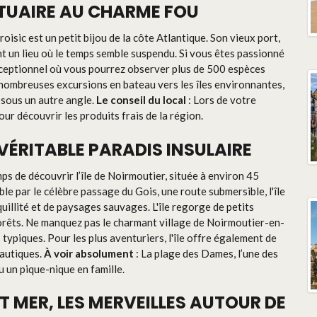
ORTUAIRE AU CHARME FOU
isic est un petit bijou de la côte Atlantique. Son vieux port,
nt un lieu où le temps semble suspendu. Si vous êtes passionné
exceptionnel où vous pourrez observer plus de 500 espèces
e nombreuses excursions en bateau vers les îles environnantes,
 sous un autre angle.
Le conseil du local
: Lors de votre
our découvrir les produits frais de la région.
N VÉRITABLE PARADIS INSULAIRE
mps de découvrir l’île de Noirmoutier, située à environ 45
le par le célèbre passage du Gois, une route submersible, l'île
uillité et de paysages sauvages. L'île regorge de petits
 forêts. Ne manquez pas le charmant village de Noirmoutier-en-
s typiques. Pour les plus aventuriers, l'île offre également de
nautiques.
À voir absolument
: La plage des Dames, l’une des
u un pique-nique en famille.
T MER, LES MERVEILLES AUTOUR DE