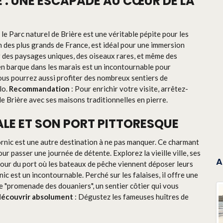
RE : UNE ESCAPADE AU CŒUR DE LA
le Parc naturel de Brière est une véritable pépite pour les
n des plus grands de France, est idéal pour une immersion
 des paysages uniques, des oiseaux rares, et même des
en barque dans les marais est un incontournable pour
Vous pourrez aussi profiter des nombreux sentiers de
lo.
Recommandation
: Pour enrichir votre visite, arrêtez-
de Brière avec ses maisons traditionnelles en pierre.
VALE ET SON PORT PITTORESQUE
rnic est une autre destination à ne pas manquer. Ce charmant
our passer une journée de détente. Explorez la vieille ville, ses
A
tour du port où les bateaux de pêche viennent déposer leurs
ic est un incontournable. Perché sur les falaises, il offre une
 "promenade des douaniers", un sentier côtier qui vous
découvrir absolument
: Dégustez les fameuses huîtres de