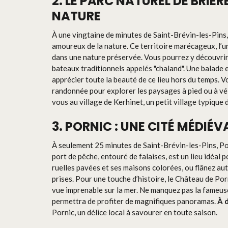
2. LE PARC NATUREL DE BRIÈ
NATURE
À une vingtaine de minutes de Saint-Brévin-les-Pins, 
amoureux de la nature. Ce territoire marécageux, l’u
dans une nature préservée. Vous pourrez y découvrir
bateaux traditionnels appelés "chaland". Une balade 
apprécier toute la beauté de ce lieu hors du temps. 
randonnée pour explorer les paysages à pied ou à vé
vous au village de Kerhinet, un petit village typique 
3. PORNIC : UNE CITÉ MÉDIÉ
À seulement 25 minutes de Saint-Brévin-les-Pins, Po
port de pêche, entouré de falaises, est un lieu idéal p
ruelles pavées et ses maisons colorées, ou flânez au
prises. Pour une touche d’histoire, le Château de Porn
vue imprenable sur la mer. Ne manquez pas la fameuse
permettra de profiter de magnifiques panoramas.
À 
Pornic, un délice local à savourer en toute saison.