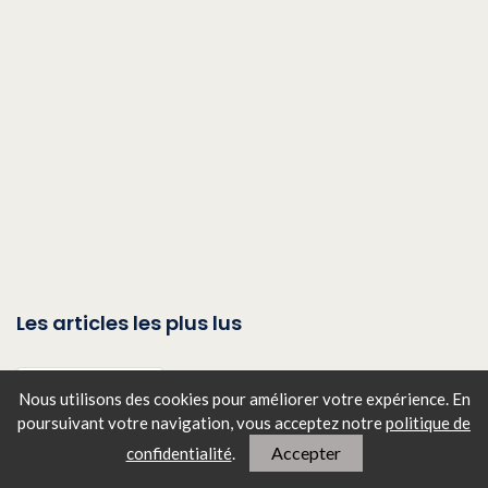
Les articles les plus lus
Rencontres amicales et
Nous utilisons des cookies pour améliorer votre expérience. En
amoureuses après une
poursuivant votre navigation, vous
acceptez notre
politique de
séparation ou un divorce : où
aller pour se reconstruire ?
Accepter
confidentialité
.