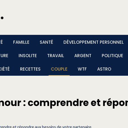
TÉ
FAMILLE
SANTÉ
DÉVELOPPEMENT PERSONNEL
TURE
INSOLITE
TRAVAIL
ARGENT
POLITIQUE
IÉTÉ
RECETTES
COUPLE
WTF
ASTRO
mour : comprendre et répo
rendre et répondre aux besoins de votre partenaire