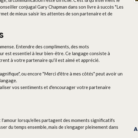
é, la communication reste difficile. C’est là qu’intervient le
conseiller conjugal Gary Chapman dans son livre à succès "Les
et de mieux saisir les attentes de son partenaire et de
S
immense. Entendre des compliments, des mots
 est essentiel à leur bien-être. Ce langage consiste à
trent à votre partenaire qu'il est aimé et apprécié.
s magnifique", ou encore "Merci d'être à mes côtés" peut avoir un
 langage.
baliser vos sentiments et d'encourager votre partenaire
 l'amour lorsqu'elles partagent des moments significatifs
passer du temps ensemble, mais de s'engager pleinement dans
A