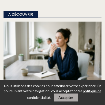
A DÉCOUVRIR
Pourquoi vous vous excusez tout le
Nous utilisons des cookies pour améliorer votre expérience. En
temps — et ce que ça dit de vous
poursuivant votre navigation, vous
acceptez notre
politique de
Accepter
confidentialité
.