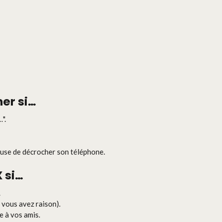
er
si…
".
use de décrocher son téléphone.
X
si…
.
 vous avez raison).
 à vos amis.