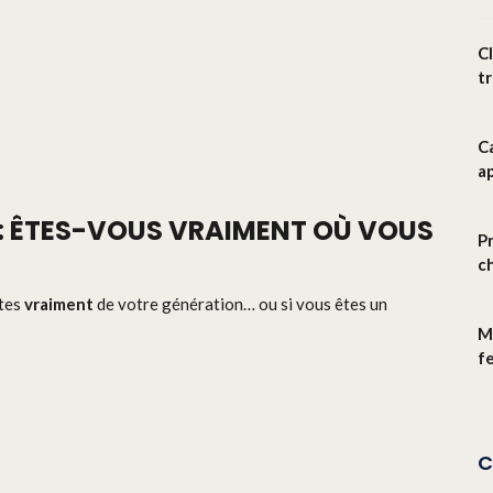
Cl
t
Ca
ap
 : ÊTES-VOUS VRAIMENT OÙ VOUS
Pr
c
êtes
vraiment
de votre génération… ou si vous êtes un
M
f
C