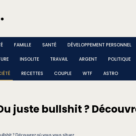
TÉ
FAMILLE
SANTÉ
DÉVELOPPEMENT PERSONNEL
TURE
INSOLITE
TRAVAIL
ARGENT
POLITIQUE
IÉTÉ
RECETTES
COUPLE
WTF
ASTRO
. Ou juste bullshit ? Décou
bullshit ? Découvrez où vous vous situez