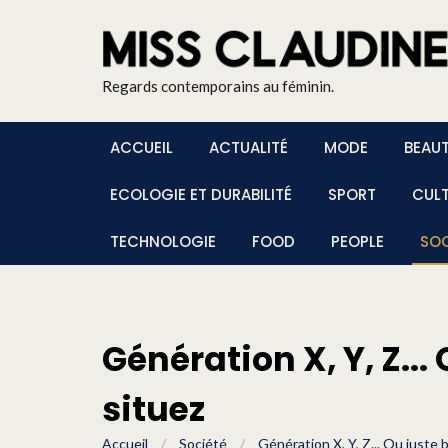
Regards contemporains au féminin.
ACCUEIL
ACTUALITÉ
MODE
BEAU
ECOLOGIE ET DURABILITÉ
SPORT
CUL
TECHNOLOGIE
FOOD
PEOPLE
SOC
Génération X, Y, Z..
situez
Accueil
/
Société
/
Génération X, Y, Z... Ou juste 