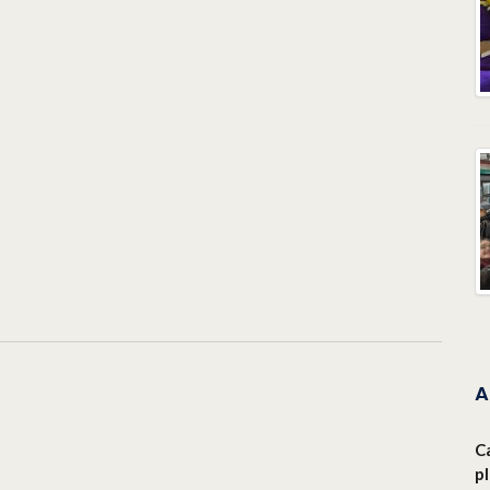
A
C
p