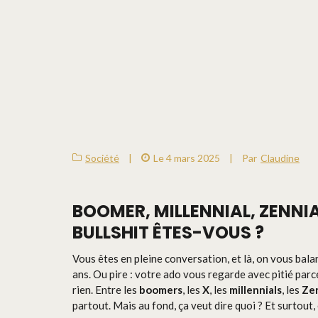
Société
|
Le 4 mars 2025
|
Par
Claudine
BOOMER, MILLENNIAL, ZENNIAL
BULLSHIT ÊTES-VOUS ?
Vous êtes en pleine conversation, et là, on vous bal
ans. Ou pire : votre ado vous regarde avec pitié par
rien. Entre les
boomers
, les
X
, les
millennials
, les
Zen
partout. Mais au fond, ça veut dire quoi ? Et surtout