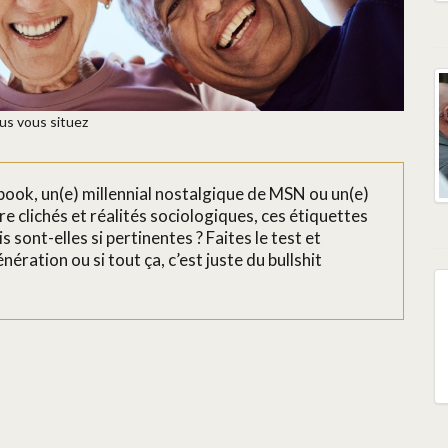
ous vous situez
book, un(e) millennial nostalgique de MSN ou un(e)
 clichés et réalités sociologiques, ces étiquettes
s sont-elles si pertinentes ? Faites le test et
ration ou si tout ça, c’est juste du bullshit