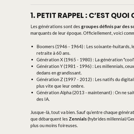
1. PETIT RAPPEL : C’EST QUO
Les générations sont des
groupes définis par des 
marquants de leur époque. Officiellement, voici comm
Boomers (1946 - 1964) : Les soixante-huitards, les
retraite à 60 ans.
Génération X (1965 - 1980) : La génération "cool
Génération Y (1981 - 1996) : Les millennials, ceu
dedans en grandissant.
Génération Z (1997 - 2012) : Les natifs du digital
plus vite que leur ombre.
Génération Alpha (2013 - maintenant) : On ne sait
des IA.
Jusque-là, tout va bien. Sauf qu’entre chaque générati
que débarquent les
Zennials
(hybrides millennial/Gen 
plus ou moins foireuses.