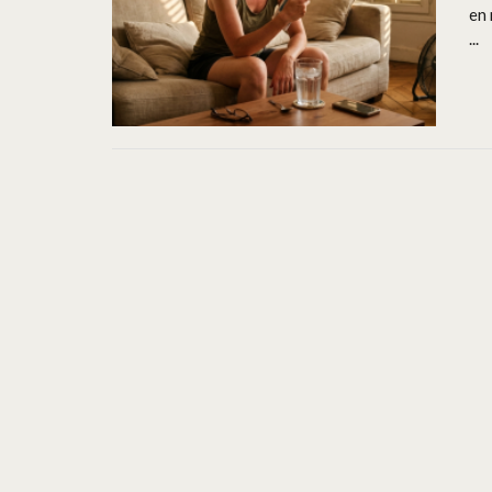
en 
...