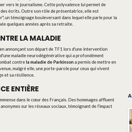
er vers le journalisme. Cette polyvalence lui permet de
des écrits. Outre son rôle de présentatrice, elle est
er", un témoignage bouleversant dans lequel elle parle pour la
uée quelques années après sa retraite.
TRE LA MALADIE
en annonçant son départ de TF1 lors d'une intervention
te d'une maladie neurodégénérative qui a profondément
combat contre
la maladie de Parkinson
a permis de mettre en
enue, malgré elle, une porte-parole pour ceux qui vivent
e et sa résilience.
CE ENTIÈRE
A
e immense dans le cœur des Français. Des hommages affluent
x anonymes sur les réseaux sociaux, témoignant de l'impact