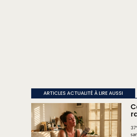
ARTICLES ACTUALITÉ À LIRE AUSSI
C
r
37°
san