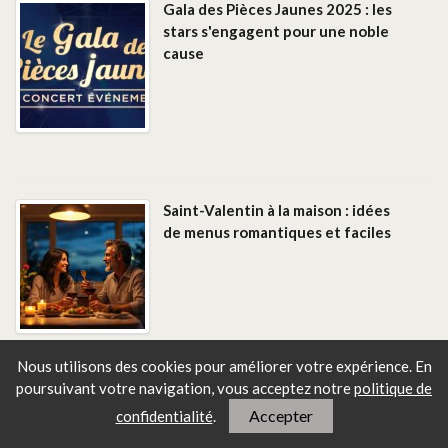
Gala des Pièces Jaunes 2025 : les
stars s'engagent pour une noble
cause
Saint-Valentin à la maison : idées
de menus romantiques et faciles
Nous utilisons des cookies pour améliorer votre expérience. En
poursuivant votre navigation, vous
acceptez notre
politique de
Raya, l'appli de dating ultra VIP :
Accepter
confidentialité
.
fantasme ou réalité ?