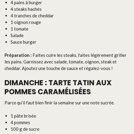
4 pains à burger
4 steaks hachés
4 tranches de cheddar
1 oignon rouge
1 tomate
Salade
Sauce burger
Préparation :
Faites cuire les steaks, faites légèrement griller
les pains. Garnissez avec salade, tomate, oignon, steak et
cheddar. Ajoutez une touche de sauce et régalez-vous !
DIMANCHE : TARTE TATIN AUX
POMMES CARAMÉLISÉES
Parce qu’il faut bien finir la semaine sur une note sucrée.
1 pâte brisée
4 pommes
100 g de sucre