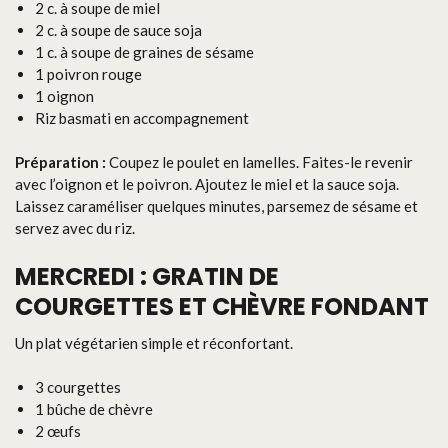
2 c. à soupe de miel
2 c. à soupe de sauce soja
1 c. à soupe de graines de sésame
1 poivron rouge
1 oignon
Riz basmati en accompagnement
Préparation :
Coupez le poulet en lamelles. Faites-le revenir
avec l’oignon et le poivron. Ajoutez le miel et la sauce soja.
Laissez caraméliser quelques minutes, parsemez de sésame et
servez avec du riz.
MERCREDI : GRATIN DE
COURGETTES ET CHÈVRE FONDANT
Un plat végétarien simple et réconfortant.
3 courgettes
1 bûche de chèvre
2 œufs