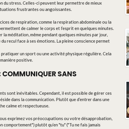
n du stress. Celles-ci peuvent leur permettre de mieux
ituations frustrantes ou angoissantes.
cices de respiration, comme la respiration abdominale ou la
ermettent de calmer le corps et l’esprit en quelques minutes.
er la méditation, même pendant quelques minutes par jour,
e du recul face à ses émotions. La pleine conscience permet
 pratiquer un sport ou une activité physique régulière. Cela
e manière positive.
S : COMMUNIQUER SANS
nts sont inévitables. Cependant, il est possible de gérer ces
réside dans la communication. Plutôt que d’entrer dans une
che calme et respectueuse.
vous exprimez vos préoccupations ou votre désapprobation,
on comportement") plutôt qu’en "tu" ("Tu ne fais jamais