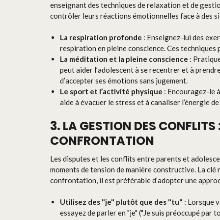
enseignant des techniques de relaxation et de gestio
contrôler leurs réactions émotionnelles face à des s
La respiration profonde
: Enseignez-lui des exer
respiration en pleine conscience. Ces techniques p
La méditation et la pleine conscience
: Pratiqu
peut aider l’adolescent à se recentrer et à prendr
d’accepter ses émotions sans jugement.
Le sport et l’activité physique
: Encouragez-le à
aide à évacuer le stress et à canaliser l’énergie d
3. LA GESTION DES CONFLIT
CONFRONTATION
Les disputes et les conflits entre parents et adolesce
moments de tension de manière constructive. La clé 
confrontation, il est préférable d’adopter une appro
Utilisez des "je" plutôt que des "tu"
: Lorsque 
essayez de parler en "je" ("Je suis préoccupé par t