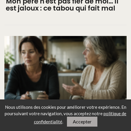
Mon père n'est pas fier de moi… il
est jaloux : ce tabou qui fait mal
Nous utilisons des cookies pour améliorer votre expérience. En
poursuivant votre navigation, vous
acceptez notre
politique de
Ma mère me juge encore… et j'ai 45
Accepter
ans : ce lien qui ne guérit pas
confidentialité
.