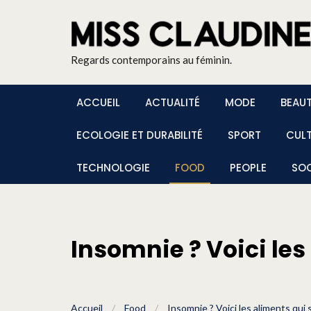
Regards contemporains au féminin.
ACCUEIL
ACTUALITÉ
MODE
BEAU
ECOLOGIE ET DURABILITÉ
SPORT
CUL
TECHNOLOGIE
FOOD
PEOPLE
SOC
Insomnie ? Voici les
Accueil
/
Food
/
Insomnie ? Voici les aliments qui