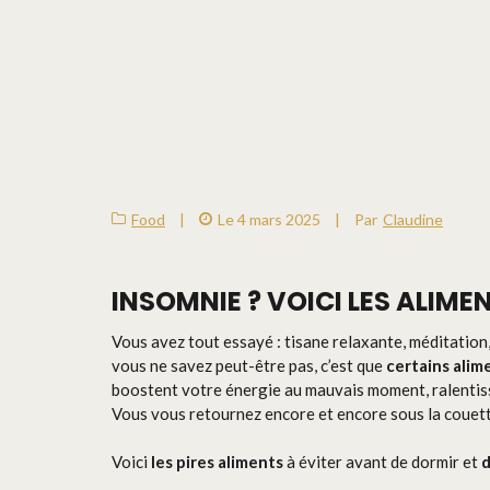
Food
|
Le 4 mars 2025
|
Par
Claudine
INSOMNIE ? VOICI LES ALIM
Vous avez tout essayé : tisane relaxante, méditatio
vous ne savez peut-être pas, c’est que
certains alim
boostent votre énergie au mauvais moment, ralentiss
Vous vous retournez encore et encore sous la couett
Voici
les pires aliments
à éviter avant de dormir et
d