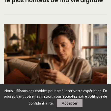
le plus honteux de ma vie digitale
Je suis jalouse d'une femme que
Nous utilisons des cookies pour améliorer votre expérience. En
poursuivant votre navigation, vous
acceptez notre
politique de
mon mari ne regarde même pas
Accepter
confidentialité
.