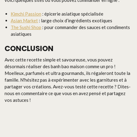
voici quelques sites où vous pouvez commander en ligne :
Kimchi Passion
: épicerie asiatique spécialisée
Asian Market
: large choix d’ingrédients exotiques
The Sushi Shop
: pour commander des sauces et condiments
asiatiques
CONCLUSION
Avec cette recette simple et savoureuse, vous pouvez
désormais réaliser des banh bao maison comme un pro !
Moelleux, parfumés et ultra gourmands, ils régaleront toute la
famille. N'hésitez pas à expérimenter avec les garnitures et à
partager vos créations. Avez-vous testé cette recette ? Dites-
nous en commentaire ce que vous en avez pensé et partagez
vos astuces !