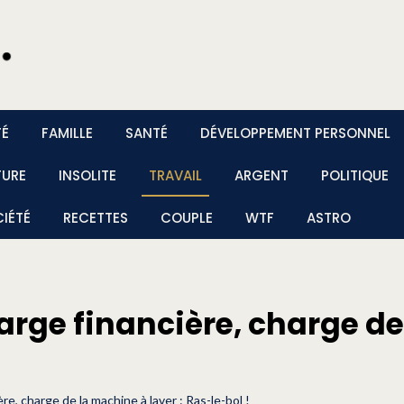
TÉ
FAMILLE
SANTÉ
DÉVELOPPEMENT PERSONNEL
TURE
INSOLITE
TRAVAIL
ARGENT
POLITIQUE
IÉTÉ
RECETTES
COUPLE
WTF
ASTRO
rge financière, charge de 
e, charge de la machine à laver : Ras-le-bol !