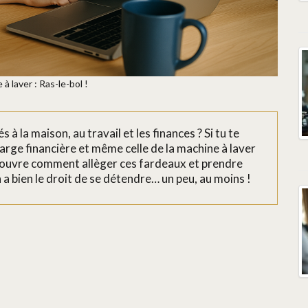
à laver : Ras-le-bol !
 à la maison, au travail et les finances ? Si tu te
arge financière et même celle de la machine à laver
Découvre comment allèger ces fardeaux et prendre
n a bien le droit de se détendre… un peu, au moins !