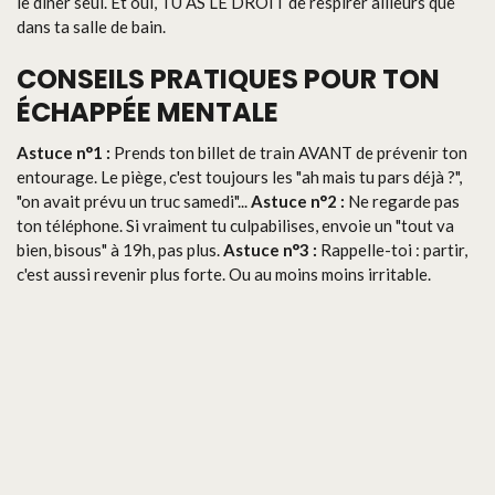
le dîner seul. Et oui, TU AS LE DROIT de respirer ailleurs que
dans ta salle de bain.
CONSEILS PRATIQUES POUR TON
ÉCHAPPÉE MENTALE
Astuce n°1 :
Prends ton billet de train AVANT de prévenir ton
entourage. Le piège, c'est toujours les "ah mais tu pars déjà ?",
"on avait prévu un truc samedi"...
Astuce n°2 :
Ne regarde pas
ton téléphone. Si vraiment tu culpabilises, envoie un "tout va
bien, bisous" à 19h, pas plus.
Astuce n°3 :
Rappelle-toi : partir,
c'est aussi revenir plus forte. Ou au moins moins irritable.