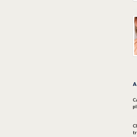
A
C
p
Cl
t