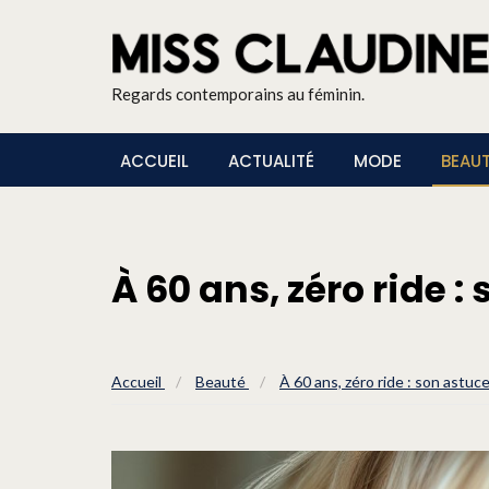
Regards contemporains au féminin.
ACCUEIL
ACTUALITÉ
MODE
BEAU
À 60 ans, zéro ride 
Accueil
/
Beauté
/
À 60 ans, zéro ride : son astuc