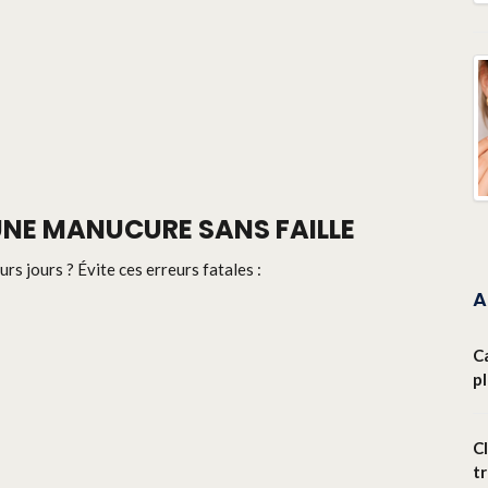
 UNE MANUCURE SANS FAILLE
rs jours ? Évite ces erreurs fatales :
A
C
p
Cl
t