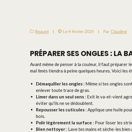
Beauté
|
Le 4 février 2025
|
Par
Claudine
PRÉPARER SES ONGLES : LA 
Avant même de penser à la couleur, il faut préparer l
mal limés tiendra à peine quelques heures. Voici les é
Démaquiller les ongles
: Même si tes ongles sont
enlever toute trace de gras.
Limer dans un seul sens
: Exit le va-et-vient agr
éviter qu'ils ne se dédoublent.
Repousser les cuticules
: Applique une huile pou
bois.
Polir légèrement la surface
: Pour lisser les str
Bien nettoyer
: Lave tes mains et sèche-les bien 