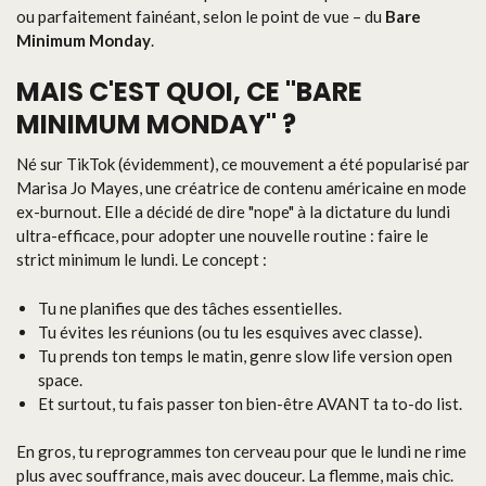
ou parfaitement fainéant, selon le point de vue – du
Bare
Minimum Monday
.
MAIS C'EST QUOI, CE "BARE
MINIMUM MONDAY" ?
Né sur TikTok (évidemment), ce mouvement a été popularisé par
Marisa Jo Mayes, une créatrice de contenu américaine en mode
ex-burnout. Elle a décidé de dire "nope" à la dictature du lundi
ultra-efficace, pour adopter une nouvelle routine : faire le
strict minimum le lundi. Le concept :
Tu ne planifies que des tâches essentielles.
Tu évites les réunions (ou tu les esquives avec classe).
Tu prends ton temps le matin, genre slow life version open
space.
Et surtout, tu fais passer ton bien-être AVANT ta to-do list.
En gros, tu reprogrammes ton cerveau pour que le lundi ne rime
plus avec souffrance, mais avec douceur. La flemme, mais chic.