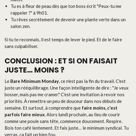
Tu es à fleur de peau dès que ton boss écrit "Peux-tu me
rappeler ?" à 9h01.
Tu rêves secrètement de devenir une plante verte dans un
salon zen.
Si tu te reconnais, il est temps de lever le pied. Et de le faire
sans culpabiliser.
CONCLUSION : ET SI ON FAISAIT
JUSTE… MOINS ?
Le
Bare Minimum Monday
, ce n'est pas la fin du travail. C'est
juste un rééquilibrage. Une façon intelligente de dire : "Je veux
bosser, mais pas me cramer." C'est une invitation à revoir nos
priorités. À remettre un peu de douceur dans nos débuts de
semaine. Et surtout, à comprendre que
faire moins, c'est
parfois faire mieux
. Alors lundi prochain, au lieu de courir
comme une poule sans tête, commence doucement. Respire.
Bois ton café lentement. Et fais juste… le minimum syndical. Tu
verras, ça fait un bien fou.