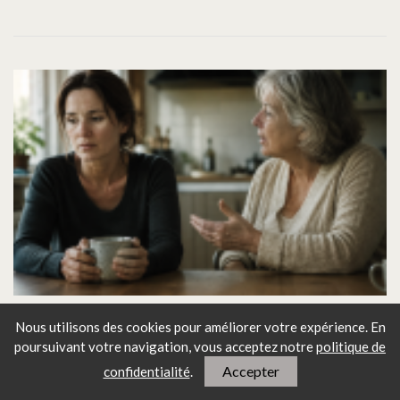
Ma mère me juge encore… et j'ai 45
Nous utilisons des cookies pour améliorer votre expérience. En
ans : ce lien qui ne guérit pas
poursuivant votre navigation, vous
acceptez notre
politique de
Accepter
confidentialité
.