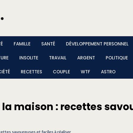
TÉ
FAMILLE
SANTÉ
DÉVELOPPEMENT PERSONNEL
TURE
INSOLITE
TRAVAIL
ARGENT
POLITIQUE
IÉTÉ
RECETTES
COUPLE
WTF
ASTRO
la maison : recettes savou
cettes savoureuses et faciles à réaliser