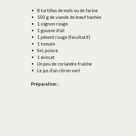
8 tortillas de maïs ou de farine
500 g de viande de bœuf hachée
1 oignon rouge
1 gousse d'ail
1 piment rouge (facultatif)
1 tomate
Sel, poivre
1 avocat
Un peu de coriandre fraîche
Le jus d’un citron vert
Préparation :