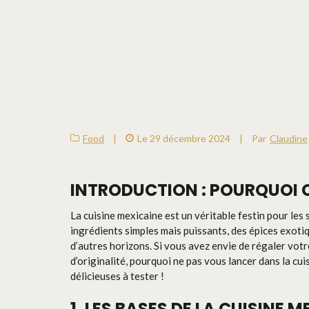
Food
|
Le 29 décembre 2024
|
Par
Claudine
INTRODUCTION : POURQUOI C
La cuisine mexicaine est un véritable festin pour les 
ingrédients simples mais puissants, des épices exot
d’autres horizons. Si vous avez envie de régaler votre
d’originalité, pourquoi ne pas vous lancer dans la cui
délicieuses à tester !
1. LES BASES DE LA CUISINE 