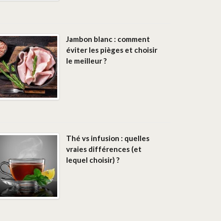
Jambon blanc : comment
éviter les pièges et choisir
le meilleur ?
Thé vs infusion : quelles
vraies différences (et
lequel choisir) ?