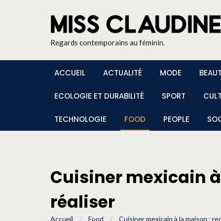
Regards contemporains au féminin.
ACCUEIL
ACTUALITÉ
MODE
BEAU
ECOLOGIE ET DURABILITÉ
SPORT
CUL
TECHNOLOGIE
FOOD
PEOPLE
SOC
Cuisiner mexicain à 
réaliser
Accueil
/
Food
/
Cuisiner mexicain à la maison : re