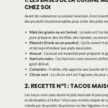
CHEZ SOI
Avant de commencer à cuisiner mexicain, il est essenti
des produits incontournables pour créer des plats m
Maïs (en grains ou en farine)
: Le maïs est l'un d
pour préparer des tortillas, des tamales, ou encor
Piments (fresh ou en poudre)
: Qu'ils soient fra
et de la profondeur aux plats mexicains.
Avocat
: L’avocat est essentiel pour préparer le 
Haricots noirs
: Ces haricots sont souvent utilisé
goût délicat.
Coriandre
: Fraîche, elle apporte une touche de f
Citron vert
: Le citron vert est l'agrume clé pou
2. RECETTE N°1 : TACOS MAI
Les tacos sont sans doute le plat mexicain le plus popu
et déclinables à l'infini ! Voici une recette simple d
viande par du poulet, du poisson ou des légumes si v