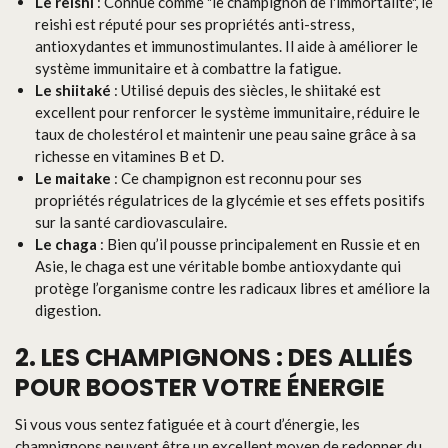
Le reishi
: Connue comme "le champignon de l'immortalité", le
reishi est réputé pour ses propriétés anti-stress,
antioxydantes et immunostimulantes. Il aide à améliorer le
système immunitaire et à combattre la fatigue.
Le shiitaké
: Utilisé depuis des siècles, le shiitaké est
excellent pour renforcer le système immunitaire, réduire le
taux de cholestérol et maintenir une peau saine grâce à sa
richesse en vitamines B et D.
Le maitake
: Ce champignon est reconnu pour ses
propriétés régulatrices de la glycémie et ses effets positifs
sur la santé cardiovasculaire.
Le chaga
: Bien qu’il pousse principalement en Russie et en
Asie, le chaga est une véritable bombe antioxydante qui
protège l’organisme contre les radicaux libres et améliore la
digestion.
2. LES CHAMPIGNONS : DES ALLIÉS
POUR BOOSTER VOTRE ÉNERGIE
Si vous vous sentez fatiguée et à court d’énergie, les
champignons peuvent être un excellent moyen de redonner du