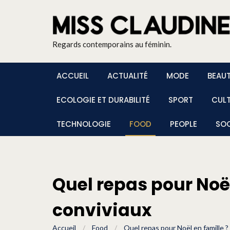
Regards contemporains au féminin.
ACCUEIL
ACTUALITÉ
MODE
BEAU
ECOLOGIE ET DURABILITÉ
SPORT
CUL
TECHNOLOGIE
FOOD
PEOPLE
SOC
Quel repas pour Noël
conviviaux
Accueil
/
Food
/
Quel repas pour Noël en famille ?