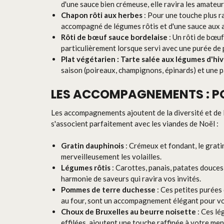
d'une sauce bien crémeuse, elle ravira les amateur
Chapon rôti aux herbes
: Pour une touche plus r
accompagné de légumes rôtis et d'une sauce aux 
Rôti de bœuf sauce bordelaise
: Un rôti de bœuf
particulièrement lorsque servi avec une purée de
Plat végétarien : Tarte salée aux légumes d'hi
saison (poireaux, champignons, épinards) et une p
LES ACCOMPAGNEMENTS : P
Les accompagnements ajoutent de la diversité et de la
s'associent parfaitement avec les viandes de Noël :
Gratin dauphinois
: Crémeux et fondant, le grat
merveilleusement les volailles.
Légumes rôtis
: Carottes, panais, patates douces
harmonie de saveurs qui ravira vos invités.
Pommes de terre duchesse
: Ces petites purées
au four, sont un accompagnement élégant pour vo
Choux de Bruxelles au beurre noisette
: Ces lé
effilées, ajoutent une touche raffinée à votre men